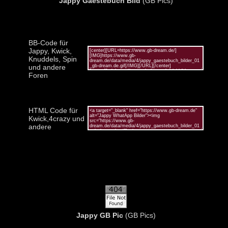
Jappy Gaestebuch Bild
(GB Pics)
BB-Code für
Jappy, Kwick,
Knuddels, Spin
und andere
Foren
HTML Code für
Kwick,4crazy und
andere
Jappy GB Pic
(GB Pics)