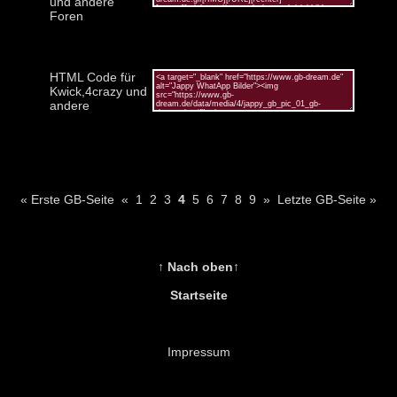
und andere
Foren
HTML Code für
Kwick,4crazy und
andere
« Erste GB-Seite
«
1
2
3
4
5
6
7
8
9
»
Letzte GB-Seite »
↑ Nach oben↑
Startseite
Impressum