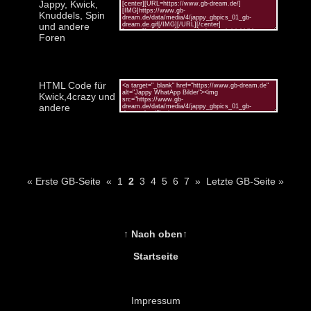
Jappy, Kwick,
Knuddels, Spin
und andere
Foren
HTML Code für
Kwick,4crazy und
andere
« Erste GB-Seite
«
1
2
3
4
5
6
7
»
Letzte GB-Seite »
↑ Nach oben↑
Startseite
Impressum