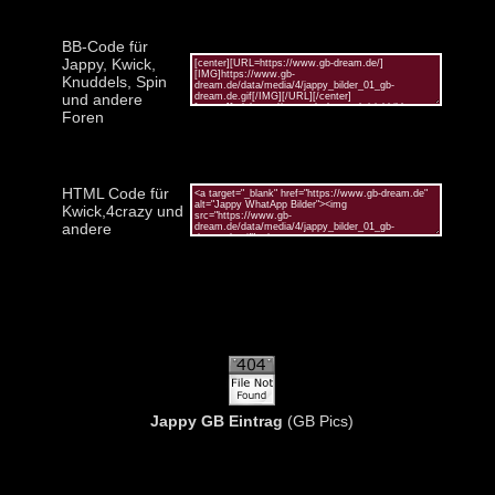
BB-Code für
Jappy, Kwick,
Knuddels, Spin
und andere
Foren
HTML Code für
Kwick,4crazy und
andere
Jappy GB Eintrag
(GB Pics)