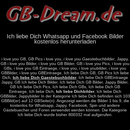
Ich liebe Dich Whatsapp und Facebook Bilder
kostenlos herunterladen
i love you GB, GB Pics i love you,
i love you Gaestebuchbilder
, Jappy,
GB i love you Bilder, i love you GB Bilder, GB i love you Pics, i love you
GBs, i love you GB Eintraege, i love you, i love youbilder, i love you
GBBilder, i love you GBEintraege, Ich liebe Dich GB, GB Pics Ich liebe
Dich,
Ich liebe Dich Gaestebuchbilder
, Ich liebe Dich GBEintraege
Jappy, GB Ich liebe Dich Bilder, Ich liebe Dich GB Bilder, Jappy Bilder,
GB Ich liebe Dich Pics, Ich liebe Dich GBs, Ich liebe Dich GB
Eintraege, Ich liebe Dich,
Ich liebe Dichbilder
, Ich liebe Dich
GBBilder, Jappybilder In der Kategorie Ich liebe Dich befinden sich 103
GBBild(er) auf 12 GBSeite(n). Angezeigt werden die Bilder 1 bis 9, die
kostenlos für Whatsapp, Jappy, Facebook, Spin und andere
Gästebuecher und Foren verwendet werden können. Die Kategorie
Ich liebe Dich wurde bisher 800332 mal aufgerufen.