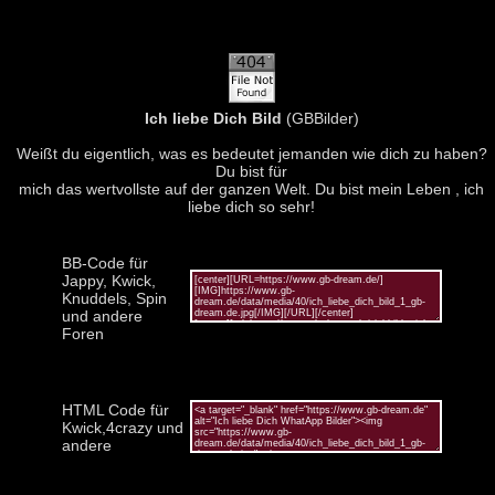
Ich liebe Dich Bild
(GBBilder)
Weißt du eigentlich, was es bedeutet jemanden wie dich zu haben?
Du bist für
mich das wertvollste auf der ganzen Welt. Du bist mein Leben , ich
liebe dich so sehr!
BB-Code für
Jappy, Kwick,
Knuddels, Spin
und andere
Foren
HTML Code für
Kwick,4crazy und
andere