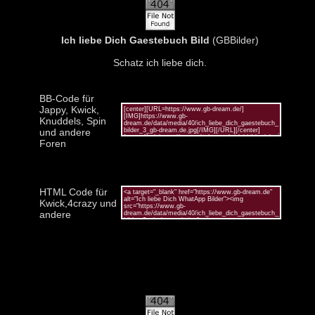
Ich liebe Dich Gaestebuch Bild
(GBBilder)
Schatz ich liebe dich.
BB-Code für
Jappy, Kwick,
Knuddels, Spin
und andere
Foren
HTML Code für
Kwick,4crazy und
andere