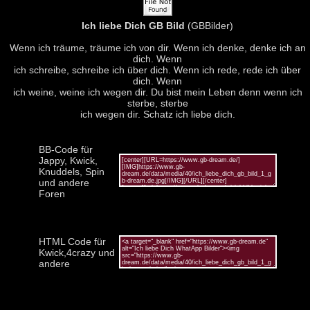
Ich liebe Dich GB Bild
(GBBilder)
Wenn ich träume, träume ich von dir. Wenn ich denke, denke ich an
dich. Wenn
ich schreibe, schreibe ich über dich. Wenn ich rede, rede ich über
dich. Wenn
ich weine, weine ich wegen dir. Du bist mein Leben denn wenn ich
sterbe, sterbe
ich wegen dir. Schatz ich liebe dich.
BB-Code für
Jappy, Kwick,
Knuddels, Spin
und andere
Foren
HTML Code für
Kwick,4crazy und
andere