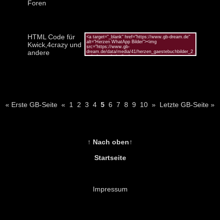
Foren
HTML Code für
Kwick,4crazy und
andere
« Erste GB-Seite
«
1
2
3
4
5
6
7
8
9
10
»
Letzte GB-Seite »
↑ Nach oben↑
Startseite
Impressum