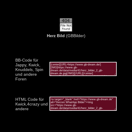
Herz Bild
(GBBilder)
BB-Code für
Jappy, Kwick,
Knuddels, Spin
und andere
Foren
HTML Code für
Kwick,4crazy und
andere