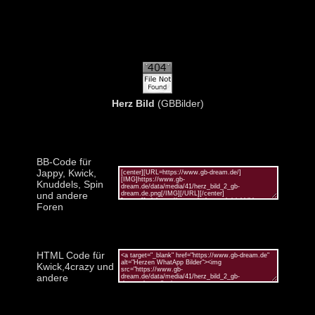
Herz Bild
(GBBilder)
BB-Code für
Jappy, Kwick,
Knuddels, Spin
und andere
Foren
HTML Code für
Kwick,4crazy und
andere