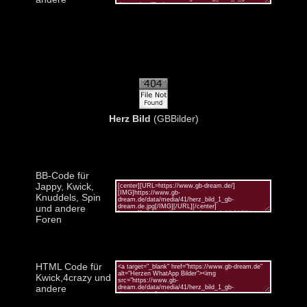
Herz Bild
(GBBilder)
BB-Code für
Jappy, Kwick,
Knuddels, Spin
und andere
Foren
HTML Code für
Kwick,4crazy und
andere