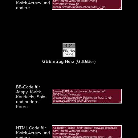
Kwick,4crazy und
andere
GBEintrag Herz
(GBBilder)
BB-Code für
Jappy, Kwick,
Knuddels, Spin
und andere
Foren
HTML Code für
Kwick,4crazy und
andere