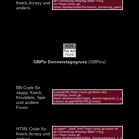
Kwick,4crazy und
andere
GBPic Donnerstagsgruss
(GBPics)
BB-Code für
Jappy, Kwick,
Knuddels, Spin
und andere
Foren
HTML Code für
Kwick,4crazy und
andere