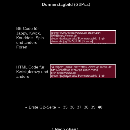
Donnerstagbild
(GBPics)
BB-Code für
Jappy, Kwick,
Knuddels, Spin
und andere
Foren
HTML Code für
Kwick,4crazy und
andere
« Erste GB-Seite
«
35
36
37
38
39
40
↑ Nach oben↑