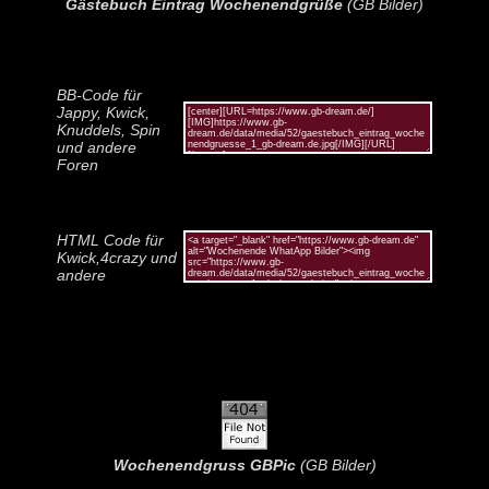
Gästebuch Eintrag Wochenendgrüße
(GB Bilder)
BB-Code für
Jappy, Kwick,
Knuddels, Spin
und andere
Foren
HTML Code für
Kwick,4crazy und
andere
Wochenendgruss GBPic
(GB Bilder)