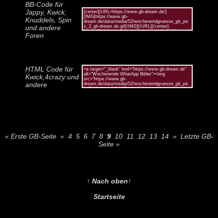
BB-Code für
Jappy, Kwick,
Knuddels, Spin
und andere
Foren
HTML Code für
Kwick,4crazy und
andere
« Erste GB-Seite
«
4
5
6
7
8
9
10
11
12
13
14
»
Letzte GB-
Seite »
↑ Nach oben↑
Startseite