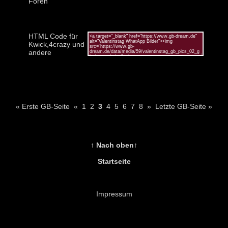
Foren
HTML Code für
Kwick,4crazy und
andere
« Erste GB-Seite
«
1
2
3
4
5
6
7
8
»
Letzte GB-Seite »
↑ Nach oben↑
Startseite
Impressum