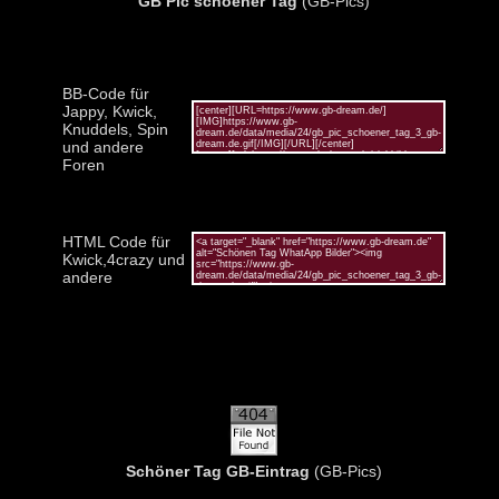
GB Pic schoener Tag
(GB-Pics)
BB-Code für
Jappy, Kwick,
Knuddels, Spin
und andere
Foren
HTML Code für
Kwick,4crazy und
andere
Schöner Tag GB-Eintrag
(GB-Pics)