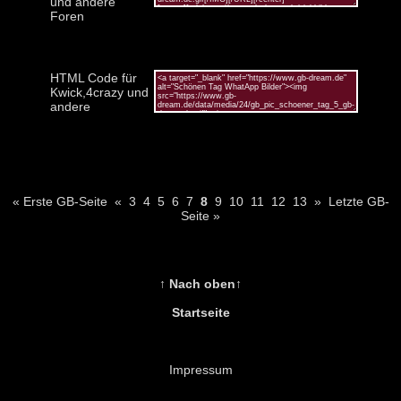
und andere
Foren
HTML Code für
Kwick,4crazy und
andere
« Erste GB-Seite
«
3
4
5
6
7
8
9
10
11
12
13
»
Letzte GB-
Seite »
↑ Nach oben↑
Startseite
Impressum