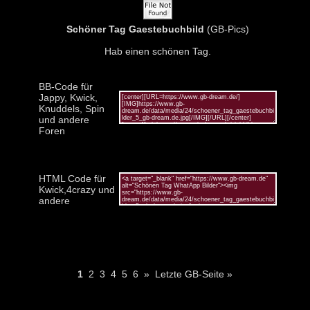
Schöner Tag Gaestebuchbild
(GB-Pics)
Hab einen schönen Tag.
BB-Code für
Jappy, Kwick,
Knuddels, Spin
und andere
Foren
HTML Code für
Kwick,4crazy und
andere
1
2
3
4
5
6
»
Letzte GB-Seite »