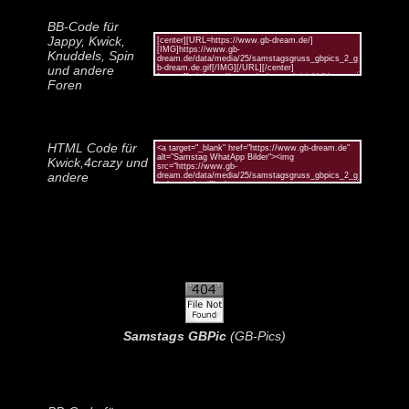
BB-Code für
Jappy, Kwick,
Knuddels, Spin
und andere
Foren
HTML Code für
Kwick,4crazy und
andere
Samstags GBPic
(GB-Pics)