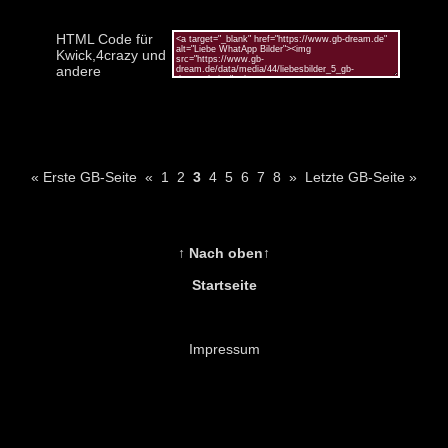
HTML Code für
Kwick,4crazy und
andere
« Erste GB-Seite
«
1
2
3
4
5
6
7
8
»
Letzte GB-Seite »
↑ Nach oben↑
Startseite
Impressum