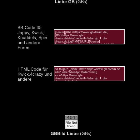
Liebe GB
(GBs)
BB-Code für
Jappy, Kwick,
Knuddels, Spin
und andere
Foren
HTML Code für
Kwick,4crazy und
andere
GBBild Liebe
(GBs)