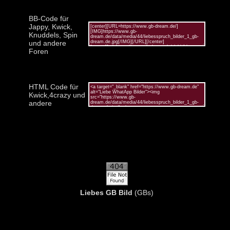
BB-Code für
Jappy, Kwick,
Knuddels, Spin
und andere
Foren
HTML Code für
Kwick,4crazy und
andere
Liebes GB Bild
(GBs)