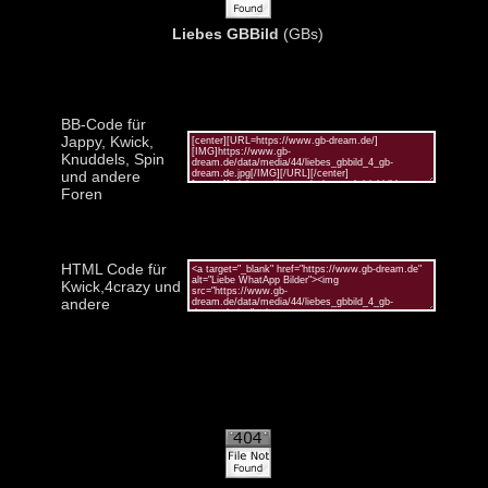
Liebes GBBild
(GBs)
BB-Code für
Jappy, Kwick,
Knuddels, Spin
und andere
Foren
HTML Code für
Kwick,4crazy und
andere