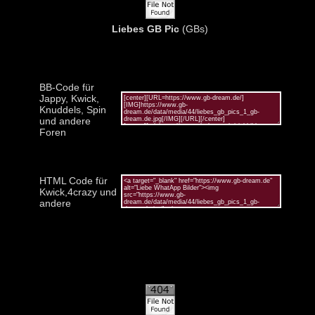
Liebes GB Pic
(GBs)
BB-Code für
Jappy, Kwick,
Knuddels, Spin
und andere
Foren
HTML Code für
Kwick,4crazy und
andere