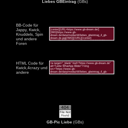
Liebes GBEintrag
(GBs)
BB-Code für
Jappy, Kwick,
Knuddels, Spin
und andere
Foren
HTML Code für
Kwick,4crazy und
andere
GB-Pic Liebe
(GBs)