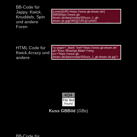
BB-Code für
Jappy, Kwick,
Knuddels, Spin
und andere
Foren
HTML Code für
Kwick,4crazy und
andere
Kuss GBBild
(GBs)
BB-Code für