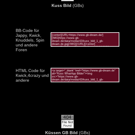
Kuss Bild
(GBs)
BB-Code für
Jappy, Kwick,
Knuddels, Spin
und andere
Foren
HTML Code für
Kwick,4crazy und
andere
Küssen GB Bild
(GBs)