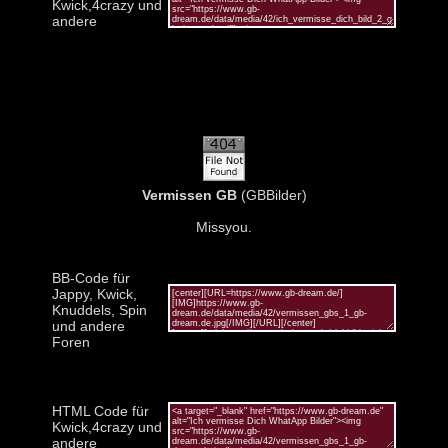
Kwick,4crazy und
andere
Vermissen GB
(GBBilder)
Missyou.
BB-Code für
Jappy, Kwick,
Knuddels, Spin
und andere
Foren
HTML Code für
Kwick,4crazy und
andere