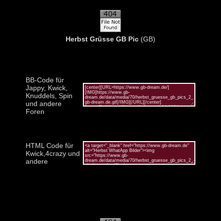
Herbst Grüsse GB Pic
(GB)
BB-Code für
Jappy, Kwick,
Knuddels, Spin
und andere
Foren
HTML Code für
Kwick,4crazy und
andere