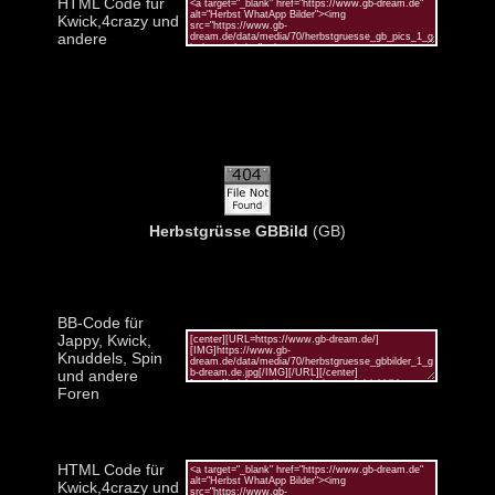
HTML Code für
Kwick,4crazy und
andere
Herbstgrüsse GBBild
(GB)
BB-Code für
Jappy, Kwick,
Knuddels, Spin
und andere
Foren
HTML Code für
Kwick,4crazy und