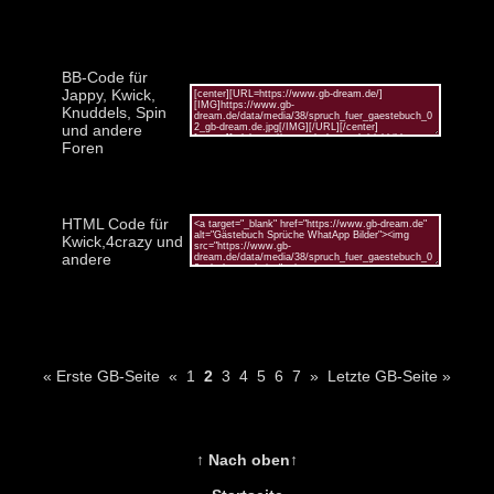
BB-Code für
Jappy, Kwick,
Knuddels, Spin
und andere
Foren
HTML Code für
Kwick,4crazy und
andere
« Erste GB-Seite
«
1
2
3
4
5
6
7
»
Letzte GB-Seite »
↑ Nach oben↑