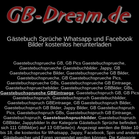
Gästebuch Sprüche Whatsapp und Facebook
Bilder kostenlos herunterladen
Gaestebuchsprueche GB, GB Pics Gaestebuchsprueche,
Gaestebuchsprueche Gaestebuchbilder
, Jappy, GB
Gaestebuchsprueche Bilder, Gaestebuchsprueche GB Bilder,
Gaestebuchsprueche, GB Gaestebuchsprueche Pics,
Gaestebuchsprueche GBs, Gaestebuchsprueche GB Eintraege,
Gaestebuchspruechebilder, Gaestebuchsprueche GBBilder, GBs,
Gaestebuchsprueche GBEintraege
, Gaestebuchspruch GB, GB Pics
Gaestebuchspruch, Gaestebuchspruch Gaestebuchbilder,
Gaestebuchspruch GBEintraege, GB Gaestebuchspruch Bilder,
Gaestebuchspruch GB Bilder, Jappy Bilder, GB Gaestebuchspruch
Pics, Gaestebuchspruch GBs, Gaestebuchspruch GB Eintraege,
Gaestebuchspruch,
Gaestebuchspruchbilder
, Gaestebuchspruch
GBBilder, Jappybilder In der Kategorie Gästebuch Sprüche befinden
sich 111 GBBild(er) auf 13 GBSeite(n). Angezeigt werden die Bilder 10
bis 18, die kostenlos für Whatsapp, Jappy, Facebook, Spin und andere
Gästebuecher und Foren verwendet werden können. Die Kategorie