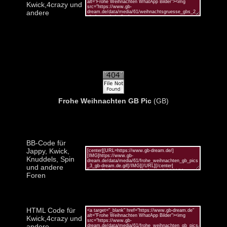
Kwick,4crazy und
andere
Frohe Weihnachten GB Pic
(GB)
BB-Code für
Jappy, Kwick,
Knuddels, Spin
und andere
Foren
HTML Code für
Kwick,4crazy und
andere