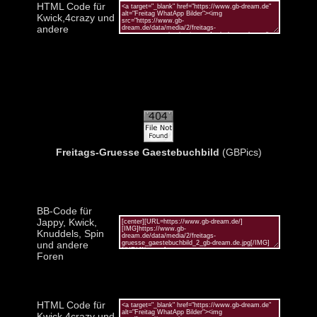
HTML Code für
Kwick,4crazy und
andere
Freitags-Gruesse Gaestebuchbild
(GBPics)
BB-Code für
Jappy, Kwick,
Knuddels, Spin
und andere
Foren
HTML Code für
Kwick,4crazy und