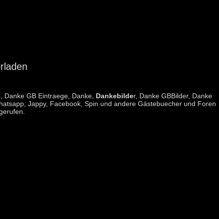
rladen
, Danke GB Eintraege, Danke,
Dankebilde
r, Danke GBBilder, Danke
ür Whatsapp, Jappy, Facebook, Spin und andere Gästebuecher und Foren
gerufen.