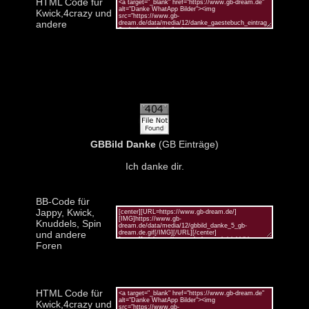
HTML Code für
Kwick,4crazy und
andere
GBBild Danke
(GB Einträge)
Ich danke dir.
BB-Code für
Jappy, Kwick,
Knuddels, Spin
und andere
Foren
HTML Code für
Kwick,4crazy und