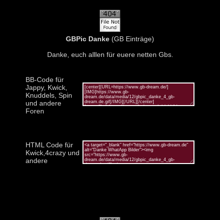
GBPic Danke
(GB Einträge)
Danke, euch alllen für euere netten Gbs.
BB-Code für
Jappy, Kwick,
Knuddels, Spin
und andere
Foren
HTML Code für
Kwick,4crazy und
andere