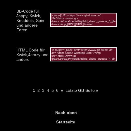
BB-Code für
Jappy, Kwick,
Knuddels, Spin
und andere
Foren
HTML Code für
Kwick,4crazy und
andere
1
2
3
4
5
6
»
Letzte GB-Seite »
↑ Nach oben↑
Startseite